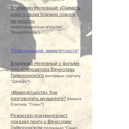
Владимир Непевный: «Снимать
кино о своих близких совсем
не просто»
(информационное агенство
"Realistfilm.info")
"Гайворонский: мимолётности"
Владимир Непевный о фильме
про композитора Вячеслава
Гайворонского
(интервью порталу
"Джаз.ру")
«Мимолетности»: Как
разговорить музыканта?
(Никита
Елисеев, "Сеанс")
Режиссер-документалист
показал ленту о Вячеславе
Гайворонском
(телеканал "Санкт-