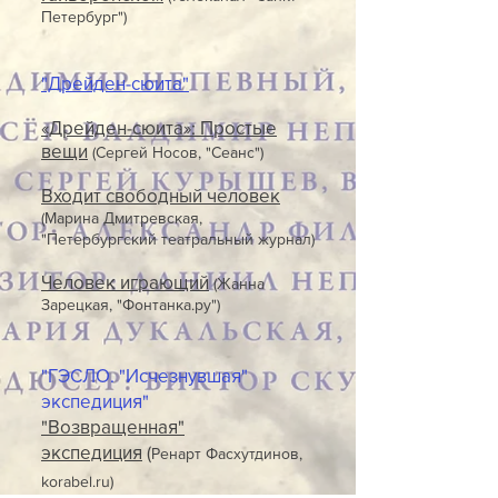
Петербург")
"Дрейден-сюита"
«Дрейден-сюита»: Простые
вещи
(Сергей Носов, "Сеанс")
Входит свободный человек
(Марина Дмитревская,
"Петербургский театральный журнал)
Человек играющий
(Жанна
Зарецкая, "Фонтанка.ру")
"ГЭСЛО. "Исчезнувшая"
экспедиция"
"Возвращенная"
экспедиция
(
Ренарт Фасхутдинов,
korabel.ru)