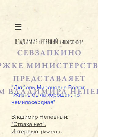
Владимир Непевный
кинорежиссер
"Любовь Мироновна Вовси:
"Жизнь была хорошая, но
немилосердная"
Владимир Непевный:
"Страха нет".
Интервью.
(Jewish.ru -