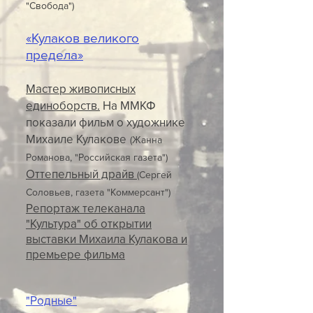
"Свобода")
«Кулаков великого
предела»
Мастер живописных
единоборств.
На ММКФ
показали фильм о художнике
Михаиле Кулакове
(Жанна
Романова, "Российская газета")
Оттепельный драйв
(Сергей
Соловьев, газета "Коммерсант")
Репортаж телеканала
"Культура" об открытии
выставки Михаила Кулакова и
премьере фильма
"Родные"