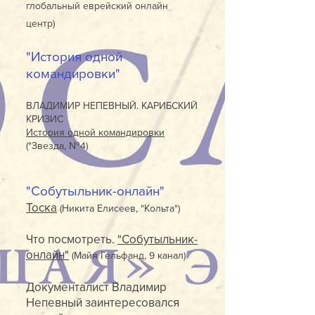
глобальный еврейский онлайн
центр)
"История одной
командировки"
ВЛАДИМИР НЕПЕВНЫЙ.
КАРИБСКИЙ
КРИЗИС
История одной командировки
("Звезда, №4)
"Собутыльник-онлайн"
Тоска
(Никита Елисеев, "Кольта")
Что посмотреть.
"Собутыльник-
онлайн"
(Майя Гельфанд, 9 канал)
Документалист Владимир
Непевный заинтересовался