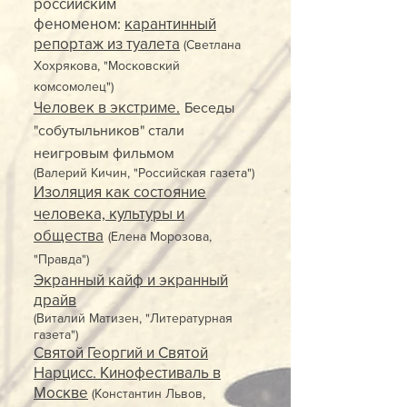
российским
феноменом:
карантинный
репортаж из туалета
(Светлана
Хохрякова, "Московский
комсомолец")
Человек в экстриме.
Беседы
"собутыльников" стали
неигровым фильмом
(Валерий Кичин, "Российская газета")
Изоляция как состояние
человека, культуры и
общества
(Елена Морозова,
"Правда")
Экранный кайф и экранный
драйв
(Виталий Матизен, "Литературная
газета")
Святой Георгий и Святой
Нарцисс. Кинофестиваль в
Москве
(Константин Львов,