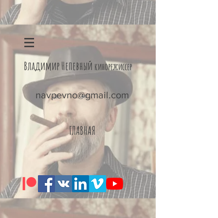
Владимир Непевный
кинорежиссер
navpevno@gmail.com
ГЛАВНАЯ